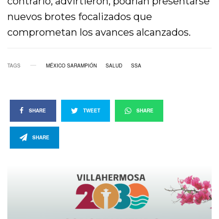
contrario, advirtieron, podrían presentarse
nuevos brotes focalizados que
comprometan los avances alcanzados.
TAGS
MÉXICO SARAMPIÓN
SALUD
SSA
SHARE
TWEET
SHARE
SHARE