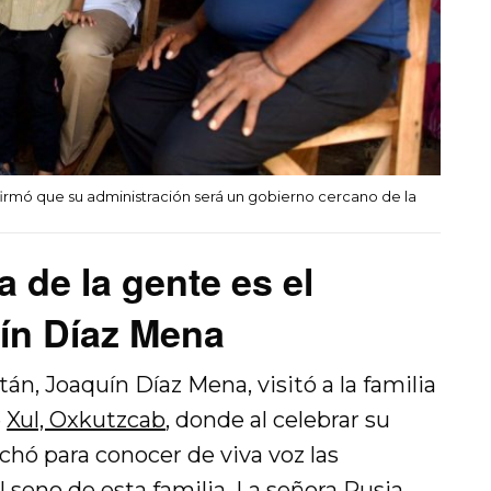
irmó que su administración será un gobierno cercano de la
 de la gente es el
uín Díaz Mena
án, Joaquín Díaz Mena, visitó a la familia
e
Xul, Oxkutzcab
, donde al celebrar su
hó para conocer de viva voz las
 seno de esta familia. La señora Rusia