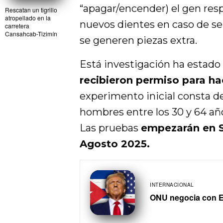
“apagar/encender) el gen resp
Rescatan un tigrillo
atropellado en la
nuevos dientes en caso de ser
carretera
Cansahcab-Tizimín
se generen piezas extra.
Está investigación ha estado
recibieron permiso para h
experimento inicial consta de
hombres entre los 30 y 64 año
Las pruebas
empezarán en S
Agosto 2025.
INTERNACIONAL
ONU negocia con E