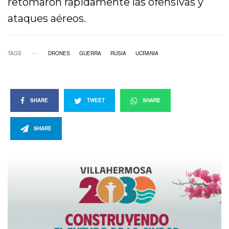
retomaron rápidamente las ofensivas y
ataques aéreos.
TAGS
DRONES
GUERRA
RUSIA
UCRANIA
SHARE
TWEET
SHARE
SHARE