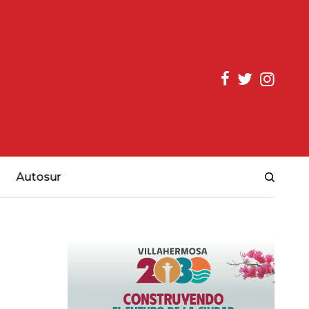
Autosur