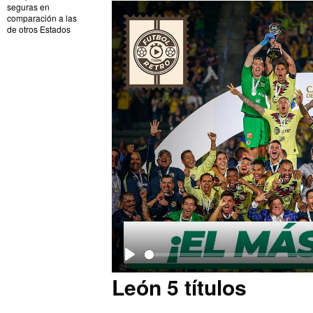
seguras en
comparación a las
de otros Estados
P
León 5 títulos
l