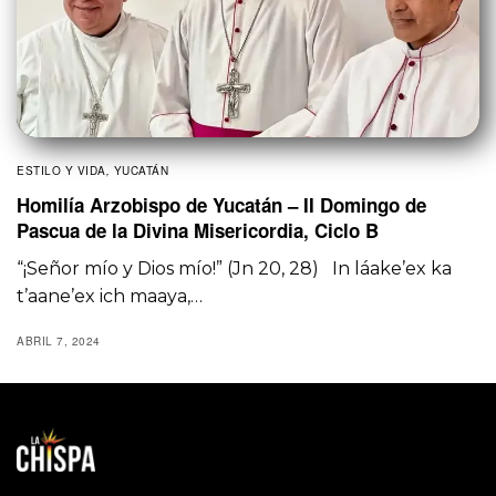
ESTILO Y VIDA
,
YUCATÁN
Homilía Arzobispo de Yucatán – II Domingo de
Pascua de la Divina Misericordia, Ciclo B
“¡Señor mío y Dios mío!” (Jn 20, 28) In láake’ex ka
t’aane’ex ich maaya,…
ABRIL 7, 2024