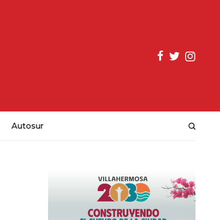
Autosur