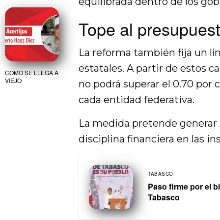
equilibrada dentro de los go
Tope al presupuest
La reforma también fija un lí
estatales. A partir de estos c
COMO SE LLEGA A
VIEJO
no podrá superar el 0.70 por
cada entidad federativa.
La medida pretende generar ah
disciplina financiera en las in
TABASCO
Paso firme por el b
Tabasco