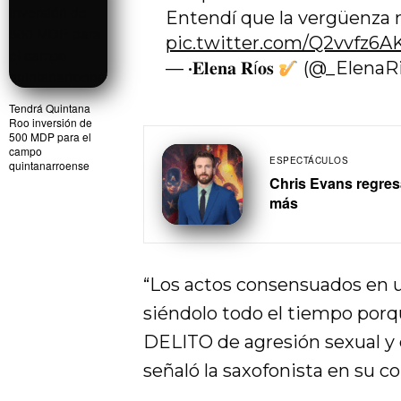
Entendí que la vergüenza n
pic.twitter.com/Q2vvfz6A
— •𝐄𝐥𝐞𝐧𝐚 𝐑í𝐨𝐬
(@_ElenaR
Tendrá Quintana
Roo inversión de
500 MDP para el
campo
ESPECTÁCULOS
quintanarroense
Chris Evans regres
más
“Los actos consensuados en 
siéndolo todo el tiempo porq
DELITO de agresión sexual y 
señaló la saxofonista en su 