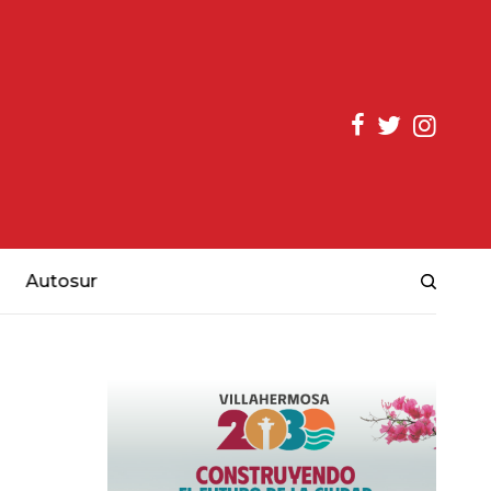
Autosur