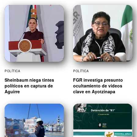
POLÍTICA
POLÍTICA
Sheinbaum niega tintes
FGR investiga presunto
políticos en captura de
ocultamiento de videos
Aguirre
clave en Ayotzinapa