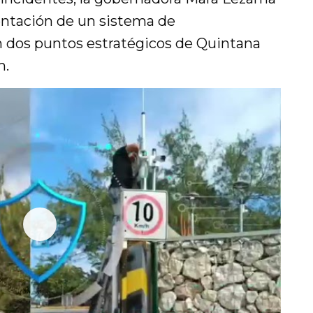
ntación de un sistema de
en dos puntos estratégicos de Quintana
m.
P
l
a