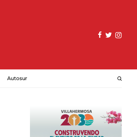
Autosur