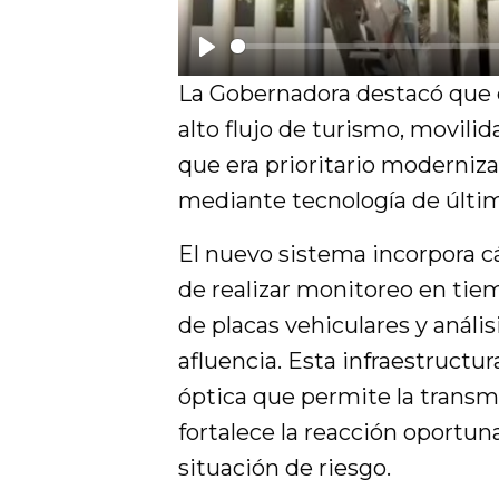
P
La Gobernadora destacó que 
l
alto flujo de turismo, movilid
a
que era prioritario moderniz
y
mediante tecnología de últi
El nuevo sistema incorpora cá
de realizar monitoreo en tiem
de placas vehiculares y análi
afluencia. Esta infraestructu
óptica que permite la transm
fortalece la reacción oportun
situación de riesgo.