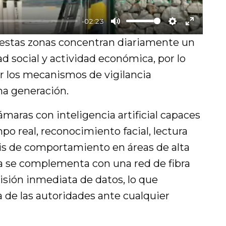
y
-02:23
M
S
E
estas zonas concentran diariamente un
u
e
n
ad social y actividad económica, por lo
t
t
t
ar los mecanismos de vigilancia
e
t
e
ma generación.
i
r
maras con inteligencia artificial capaces
n
f
po real, reconocimiento facial, lectura
g
u
sis de comportamiento en áreas de alta
s
l
ra se complementa con una red de fibra
l
isión inmediata de datos, lo que
s
a de las autoridades ante cualquier
c
r