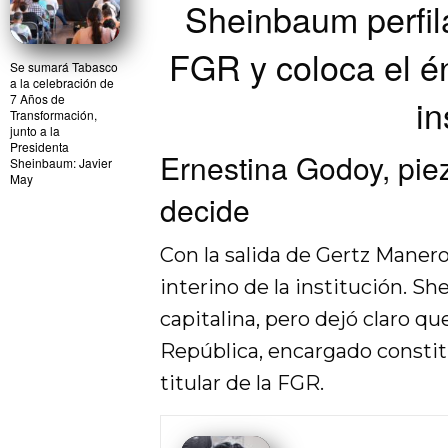
Sheinbaum perfil
FGR y coloca el én
Se sumará Tabasco
a la celebración de
7 Años de
in
Transformación,
junto a la
Presidenta
Ernestina Godoy, pie
Sheinbaum: Javier
May
decide
Con la salida de Gertz Maner
interino de la institución. Sh
capitalina, pero dejó claro qu
República, encargado consti
titular de la FGR.