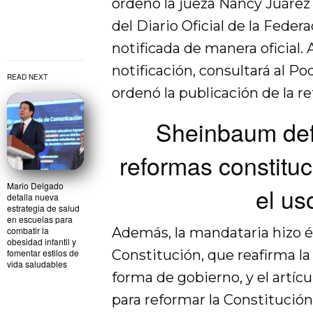
ordenó la jueza Nancy Juárez 
del Diario Oficial de la Fede
notificada de manera oficial.
notificación, consultará al Po
READ NEXT
ordenó la publicación de la r
Sheinbaum defi
reformas constituc
Mario Delgado
el us
detalla nueva
estrategia de salud
en escuelas para
combatir la
Además, la mandataria hizo énf
obesidad infantil y
fomentar estilos de
Constitución, que reafirma la
vida saludables
forma de gobierno, y el artíc
para reformar la Constitució