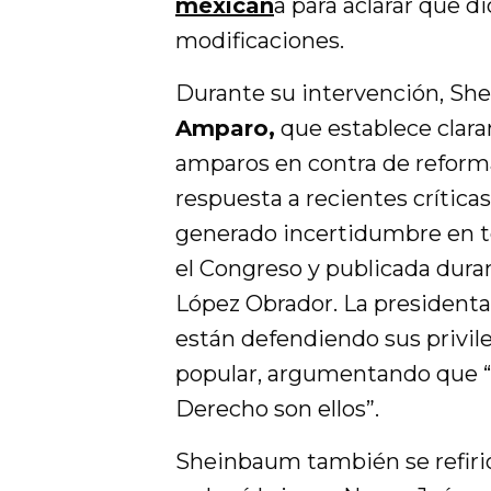
mexican
a para aclarar que d
modificaciones.
Durante su intervención, Sh
Amparo,
que establece clar
amparos en contra de reforma
respuesta a recientes crítica
generado incertidumbre en to
el Congreso y publicada dura
López Obrador. La presidenta
están defendiendo sus privil
popular, argumentando que “
Derecho son ellos”.
Sheinbaum también se refiri