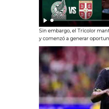
P
Sin embargo, el Tricolor man
l
y comenzó a generar oportunid
a
y