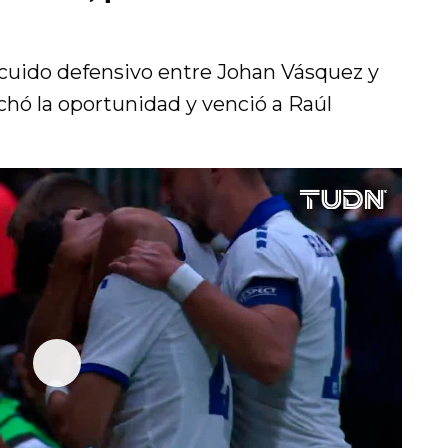
escuido defensivo entre Johan Vásquez y
chó la oportunidad y venció a Raúl
P
l