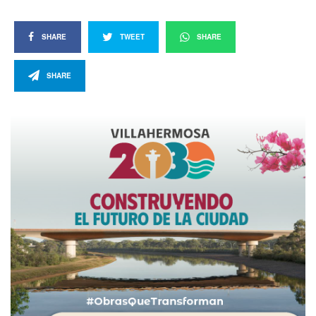
SHARE
TWEET
SHARE
SHARE