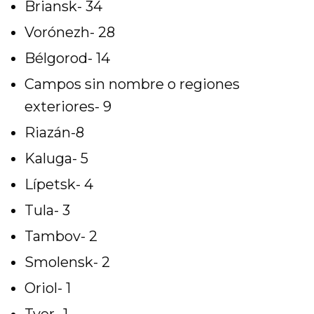
Briansk- 34
Vorónezh- 28
Bélgorod- 14
Campos sin nombre o regiones
exteriores- 9
Riazán-8
Kaluga- 5
Lípetsk- 4
Tula- 3
Tambov- 2
Smolensk- 2
Oriol- 1
Tver- 1