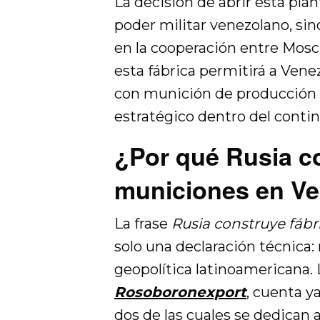
La decisión de abrir esta plan
poder militar venezolano, si
en la cooperación entre Moscú
esta fábrica permitirá a Ven
con munición de producción n
estratégico dentro del conti
¿Por qué Rusia co
municiones en V
La frase
Rusia construye fáb
solo una declaración técnica:
geopolítica latinoamericana. 
Rosoboronexport
, cuenta y
dos de las cuales se dedican 