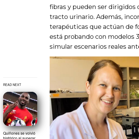
fibras y pueden ser dirigidos
tracto urinario. Además, inc
terapéuticas que actúan de f
está probando con modelos 3
simular escenarios reales ante
READ NEXT
Quiñones se volvió
histórico al superar