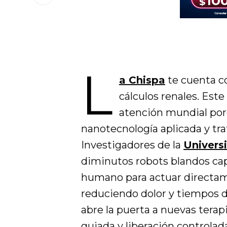
L
a Chispa
te cuenta c
cálculos renales. Est
atención mundial po
nanotecnología aplicada y t
Investigadores de la
Univers
diminutos robots blandos ca
humano para actuar directame
reduciendo dolor y tiempos 
abre la puerta a nuevas tera
guiada y liberación controlad