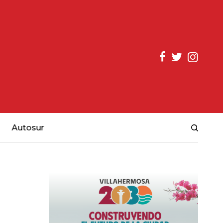
Autosur