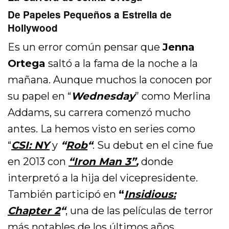
De Papeles Pequeños a Estrella de
Hollywood
Es un error común pensar que
Jenna
Ortega
saltó a la fama de la noche a la
mañana. Aunque muchos la conocen por
su papel en “
Wednesday
” como Merlina
Addams, su carrera comenzó mucho
antes. La hemos visto en series como
“
CSI: NY
y
“
Rob
“
. Su debut en el cine fue
en 2013 con
“Iron Man 3”
,
donde
interpretó a la hija del vicepresidente.
También participó en
“
Insidious:
Chapter 2
“
, una de las películas de terror
más notables de los últimos años.