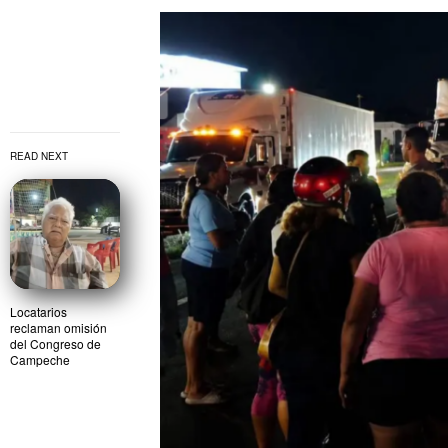
READ NEXT
Locatarios
reclaman omisión
del Congreso de
Campeche