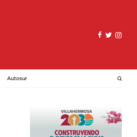
Autosur