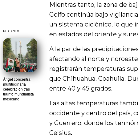
Mientras tanto, la zona de ba
Golfo continúa bajo vigilanci
un sistema ciclónico, lo que 
READ NEXT
en estados del oriente y sures
A la par de las precipitacione
afectando al norte y noroeste
registrarán temperaturas supe
que Chihuahua, Coahuila, Du
Ángel concentra
multitudinaria
entre 40 y 45 grados.
celebración tras
triunfo mundialista
mexicano
Las altas temperaturas tambi
occidente y centro del país, 
y Guerrero, donde los termóme
Celsius.