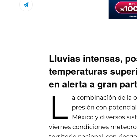
Lluvias intensas, po
temperaturas super
en alerta a gran part
L
a combinación de la o
presión con potencial 
México y diversos si
viernes condiciones meteorol
territorio nacional, con riesg