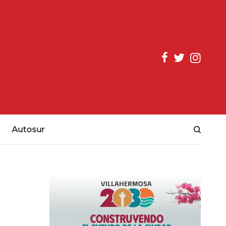
Autosur