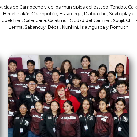
ticias de Campeche y de los municipios del estado, Tenabo, Calki
Hecelchakán,Champotón, Escárcega, Dzitbalche, Seybaplaya,
Hopelchén, Calendaría, Calakmul, Ciudad del Carmén, Xpujil, Chiná
Lerma, Sabancuy, Bécal, Nunkiní, Isla Aguada y Pomuch