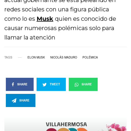
actual gobernante se está peleando en
redes sociales con una figura pública
como lo es
Musk
quien es conocido de
causar numerosas polémicas solo para
llamar la atención
TAGS
ELON MUSK
NICOLÁS MADURO
POLÉMICA
SHARE
TWEET
SHARE
SHARE