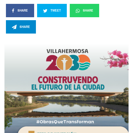
SHARE
TWEET
SHARE
SHARE