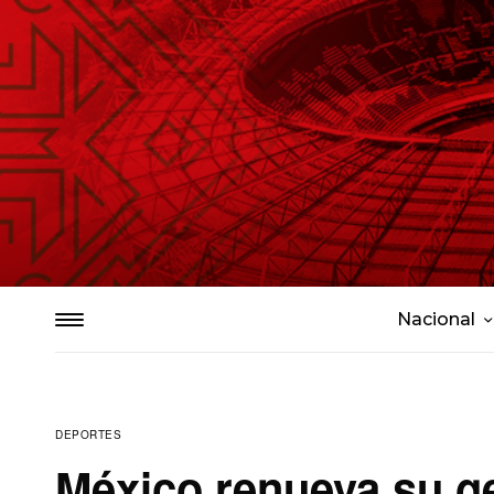
Nacional
DEPORTES
México renueva su g