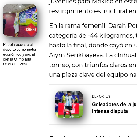
juveniles para México en este
resurgimiento estructural en l
En la rama femenil, Darah Po
categoría de -44 kilogramos, 
Puebla apuesta al
hasta la final, donde cayó en
deporte como motor
económico y social
Aiym Serikbayeva. La chihuah
con la Olimpiada
CONADE 2026
torneo, con triunfos claros e
una pieza clave del equipo na
DEPORTES
Goleadores de la j
intensa disputa