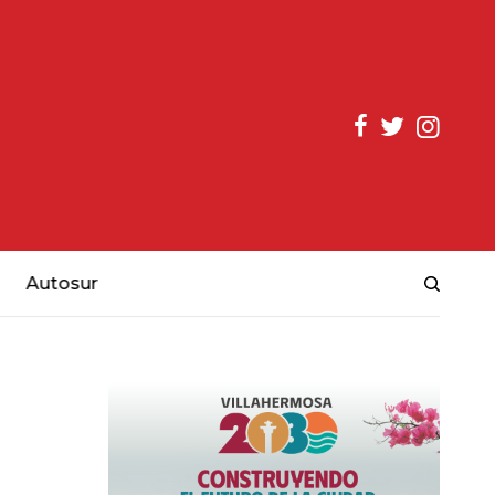
Autosur