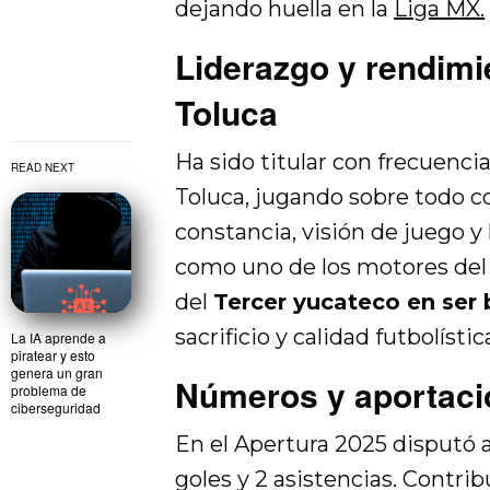
dejando huella en la
Liga MX.
Liderazgo y rendimi
Toluca
Ha sido titular con frecuenc
READ NEXT
Toluca, jugando sobre todo 
constancia, visión de juego y 
como uno de los motores del 
del
Tercer yucateco en ser
sacrificio y calidad futbolístic
La IA aprende a
piratear y esto
genera un gran
Números y aportació
problema de
ciberseguridad
En el Apertura 2025 disputó 
goles y 2 asistencias. Contri