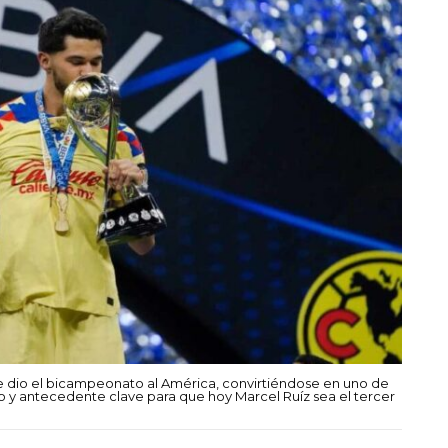
le dio el bicampeonato al América, convirtiéndose en uno de
o y antecedente clave para que hoy Marcel Ruíz sea el tercer