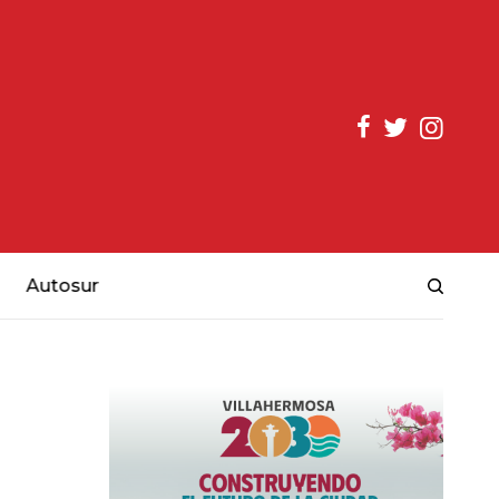
Autosur