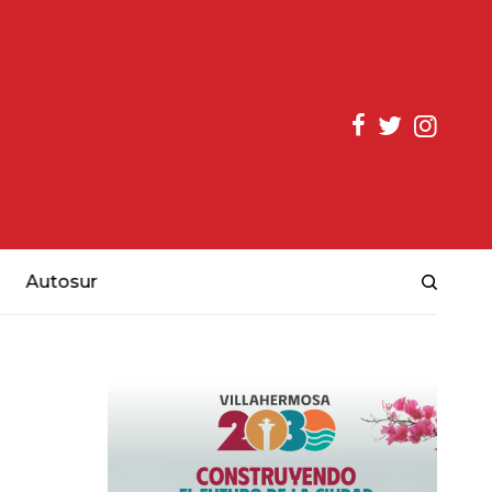
Autosur