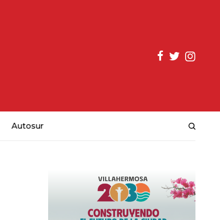
Autosur