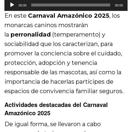
R
00:00
00:00
e
En este
Carnaval Amazónico 2025
, los
p
monarcas caninos mostrarán
r
la
perronalidad
(temperamento) y
o
sociabilidad que los caracterizan, para
d
promover la conciencia sobre el cuidado,
u
protección, adopción y tenencia
c
responsable de las mascotas, así como la
t
importancia de hacerlas partícipes de
o
espacios de convivencia familiar seguros.
r
d
Actividades destacadas del Carnaval
e
Amazónico 2025
a
De igual forma, se llevaron a cabo
u