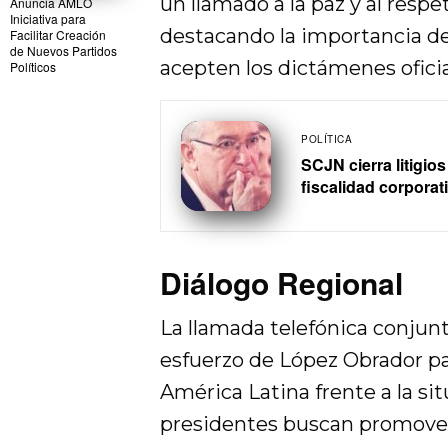
un llamado a la paz y al respe
Anuncia AMLO
Iniciativa para
destacando la importancia de
Facilitar Creación
de Nuevos Partidos
acepten los dictámenes oficial
Políticos
POLÍTICA
SCJN cierra litigio
fiscalidad corporat
Diálogo Regional
La llamada telefónica conjunt
esfuerzo de López Obrador p
América Latina frente a la si
presidentes buscan promover