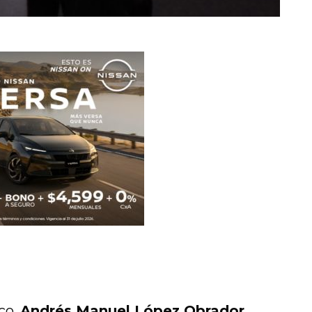
co,
Andrés Manuel López Obrador,