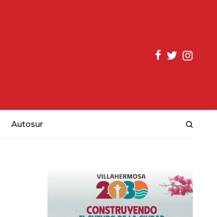
Autosur