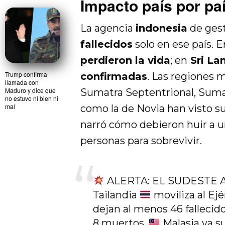
Impacto país por pa
La agencia
indonesia
de gest
fallecidos
solo en ese país. 
perdieron la vida
; en
Sri Lan
Trump confirma
confirmadas
. Las regiones 
llamada con
Maduro y dice que
Sumatra Septentrional, Sumat
no estuvo ni bien ni
mal
como la de Novia han visto su
narró cómo debieron huir a u
personas para sobrevivir.
ALERTA: EL SUDESTE 
Tailandia
moviliza al Ej
dejan al menos 46 fallecid
8 muertos.
Malasia ya s