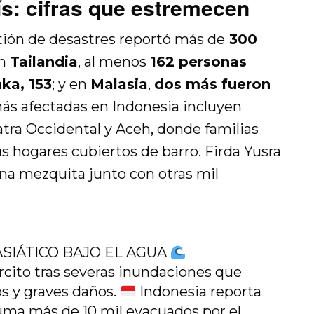
ís: cifras que estremecen
ión de desastres reportó más de
300
En
Tailandia
, al menos
162 personas
ka, 153
; y en
Malasia
,
dos más fueron
más afectadas en Indonesia incluyen
ra Occidental y Aceh, donde familias
s hogares cubiertos de barro. Firda Yusra
na mezquita junto con otras mil
ASIÁTICO BAJO EL AGUA
ército tras severas inundaciones que
os y graves daños.
Indonesia reporta
uma más de 10 mil evacuados por el