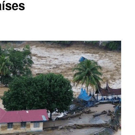
aíses