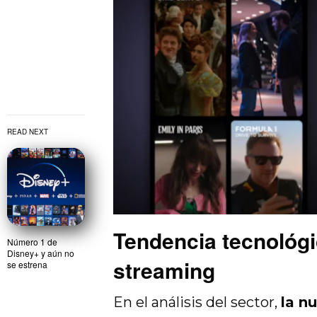
READ NEXT
Tendencia tecnológi
Número 1 de
Disney+ y aún no
streaming
se estrena
En el análisis del sector,
la n