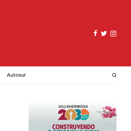
Autosur