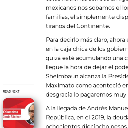
mexicanos nos sobamos el lo
familias, el simplemente disp
tiranos del Continente.
Para decirlo más claro, ahora 
en la caja chica de los gobie
quizá esté acumulando una co
llegue la hora de dejar el pod
Sheimbaun alcanza la Preside
Maximato como aconteció en e
READ NEXT
desgracia lo pagaremos muy 
A la llegada de Andrés Manuel
República, en el 2019, la deu
ochocientos dieciocho pesos,