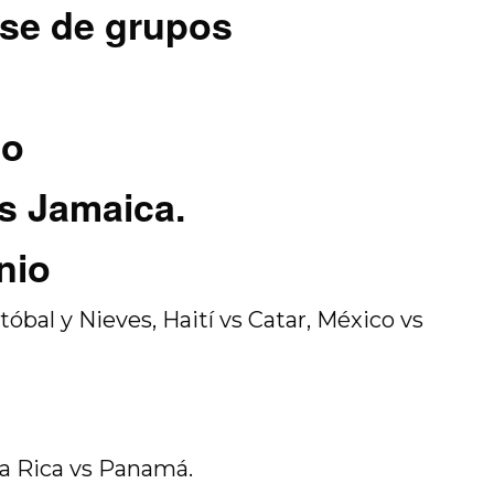
fase de grupos
io
s Jamaica.
nio
tóbal y Nieves, Haití vs Catar, México vs
ta Rica vs Panamá.