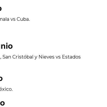
o
ala vs Cuba.
unio
, San Cristóbal y Nieves vs Estados
o
éxico.
io