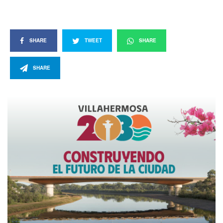
SHARE
TWEET
SHARE
SHARE