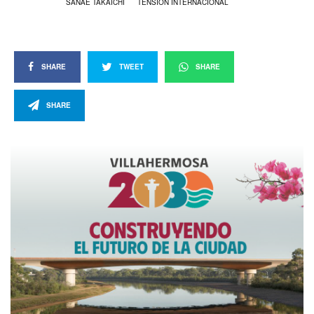
SANAE TAKAICHI
TENSIÓN INTERNACIONAL
SHARE
TWEET
SHARE
SHARE