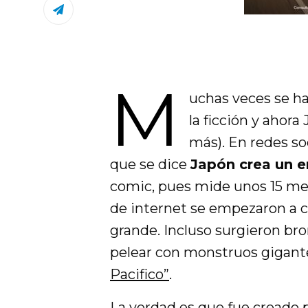
M
uchas veces se ha
la ficción y ahor
más). En redes so
que se dice
Japón crea un 
comic, pues mide unos 15 met
de internet se empezaron a c
grande. Incluso surgieron br
pelear con monstruos gigante
Pacifico”
.
La verdad es que fue creado 