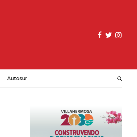
Autosur