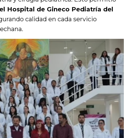
el Hospital de Gineco Pediatría del
urando calidad en cada servicio
pechana.