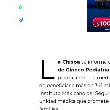
L
a Chispa
te informa
de Gineco Pediatría
para la atención médi
de beneficiar a más de 341 m
Instituto Mexicano del Segu
unidad médica que promete el
familias.