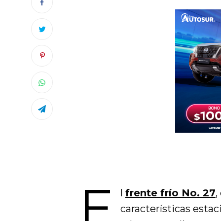
E
l
frente frío No. 27
,
características esta