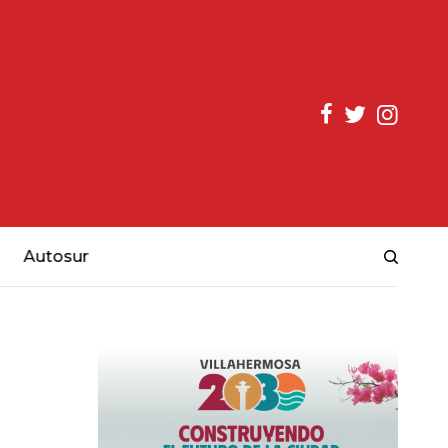
Autosur