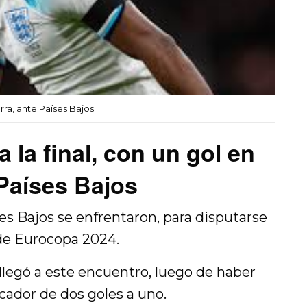
e
n
erra, ante Países Bajos.
a la final, con un gol en
Países Bajos
ses Bajos se enfrentaron, para disputarse
l de Eurocopa 2024.
 llegó a este encuentro, luego de haber
cador de dos goles a uno.