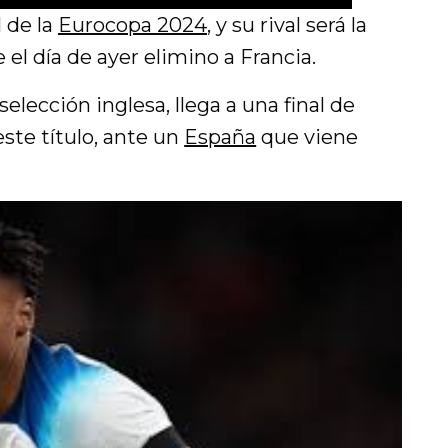
M
S
P
E
l de la
Eurocopa 2024
, y su rival será la
u
e
I
n
el día de ayer elimino a Francia.
t
t
P
t
elección inglesa, llega a una final de
e
t
e
este título, ante un
España
que viene
i
r
n
f
g
u
s
l
l
s
c
r
e