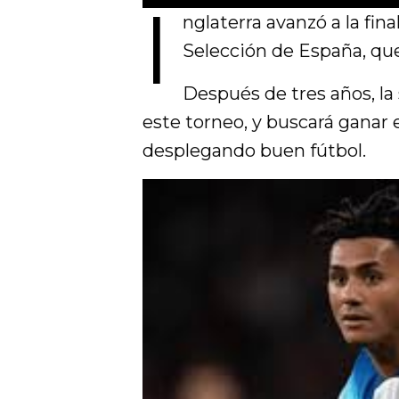
I
P
nglaterra avanzó a la fina
l
Selección de España, que 
a
Después de tres años, la s
y
este torneo, y buscará ganar 
desplegando buen fútbol.