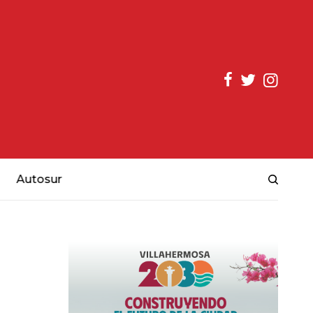
Autosur