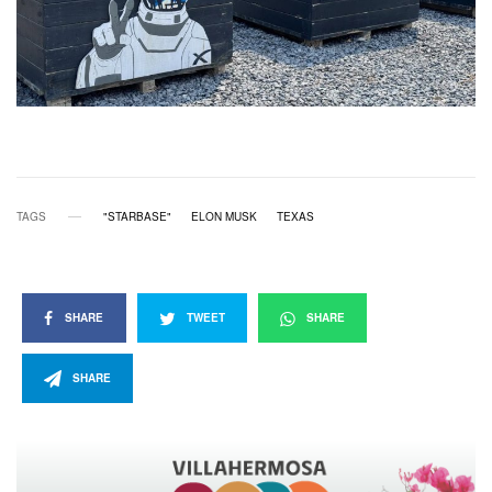
TAGS
"STARBASE"
ELON MUSK
TEXAS
SHARE
TWEET
SHARE
SHARE