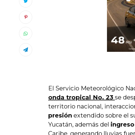
El Servicio Meteorológico Nac
onda tropical No. 23
se desp
territorio nacional, interacci
presión
extendido sobre el s
Yucatán, además del
ingres
Caribe, generando lluvias fue