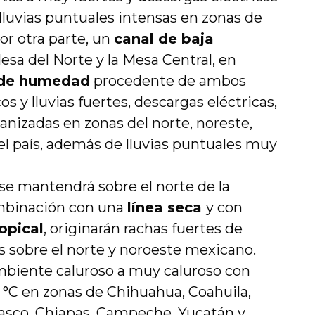
lluvias puntuales intensas en zonas de
or otra parte, un
canal de baja
sa del Norte y la Mesa Central, en
 de humedad
procedente de ambos
os y lluvias fuertes, descargas eléctricas,
ranizadas en zonas del norte, noreste,
el país, además de lluvias puntuales muy
se mantendrá sobre el norte de la
mbinación con una
línea seca
y con
opical
, originarán rachas fuertes de
s sobre el norte y noroeste mexicano.
biente caluroso a muy caluroso con
 °C en zonas de Chihuahua, Coahuila,
asco, Chiapas, Campeche, Yucatán y