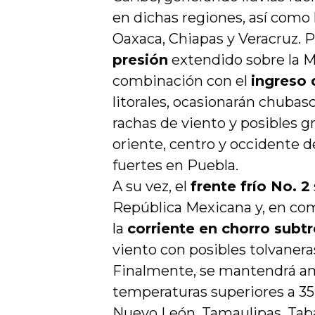
en dichas regiones, así como 
Oaxaca, Chiapas y Veracruz. P
presión
extendido sobre la Me
combinación con el
ingreso
litorales, ocasionarán chubasc
rachas de viento y posibles g
oriente, centro y occidente d
fuertes en Puebla.
A su vez, el
frente frío No. 2
República Mexicana y, en co
la
corriente en chorro subtr
viento con posibles tolvanera
Finalmente, se mantendrá am
temperaturas superiores a 35
Nuevo León, Tamaulipas, Tab