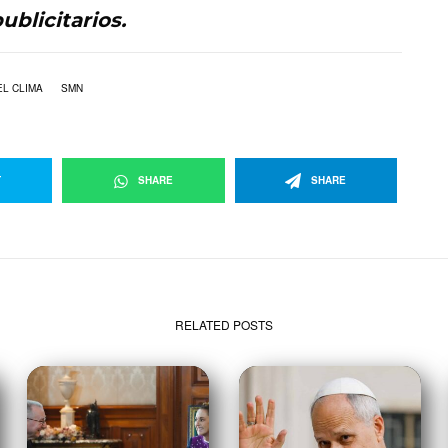
ublicitarios.
L CLIMA
SMN
T
SHARE
SHARE
RELATED POSTS