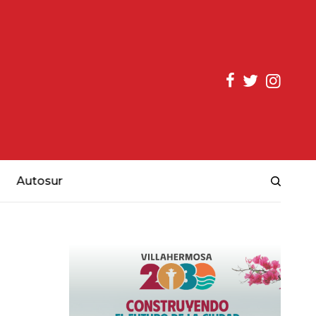
Autosur