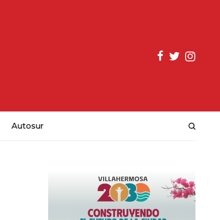
Autosur