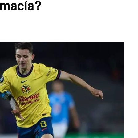
emacía?